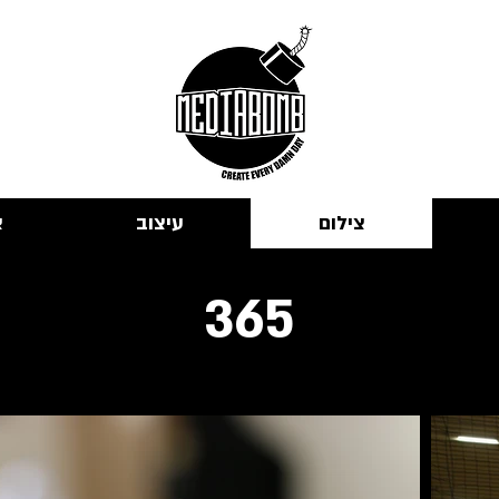
צילום
עיצוב
א
365